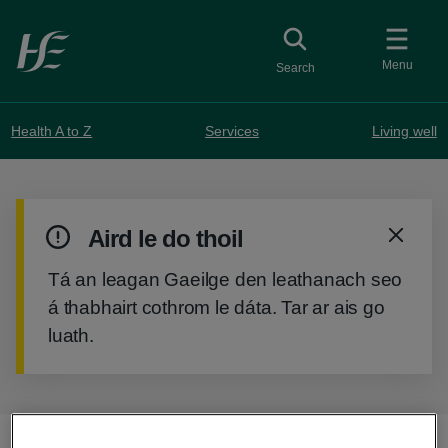
Skip to main content
Toggle
collapsed button
Menu
Search
Health A to Z
Services
Living well
Warning
Aird le do thoil
notification
Tá an leagan Gaeilge den leathanach seo
á thabhairt cothrom le dáta. Tar ar ais go
luath.
Back to Aimsigh ionad cúraim phríomhúil