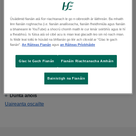
Charleville Primary Care
Úsáidimid fianáin atá fíor-riachtanach le go n-oibreoidh ár láithreán. Ba mhaith
linn fianáin roghnacha (i.e. fianáin anailíseacha, fianáin fheidhmiúla agus fianáin
a bhaineann le YouTube) a shocrú chomh maith le cur lenár seirbhís agus le hí
Centre
a fheabhsú. Is fútsa atá sé cibé acu is mian leat glacadh leo sin nó nach mian.
Is féidir leat toiliú le húsáid na bhfianán go léir ach cliceáil ar “Glac le gach
fianán”.
An Ráiteas Fianán
agus
an Ráiteas Príobháide
Seoladh
Rathgoggan South, Charleville, Cork, P56 TP20
Suíomh agus treoracha - Léarscáileanna Google
Glac le Gach Fianán
Fianáin Riachtanacha Amháin
Fón
Bainistigh na Fianáin
063 339 40
Dúnta anois
Amharc
Uaireanta oscailte
Charleville Primary Care Centre