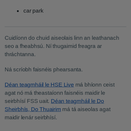
car park
Cuidíonn do chuid aiseolais linn an leathanach
seo a fheabhsú. Ní thugaimid freagra ar
thráchtanna.
Ná scríobh faisnéis phearsanta.
Déan teagmháil le HSE Live
má bhíonn ceist
agat nó má theastaíonn faisnéis maidir le
seirbhísí FSS uait.
Déan teagmháil le Do
Sheirbhís, Do Thuairim
má tá aiseolas agat
maidir lenár seirbhísí.