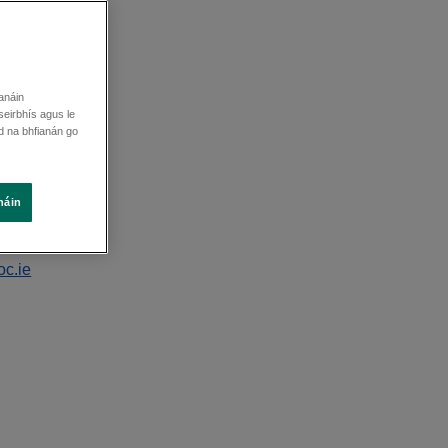
ianáin
seirbhís agus le
áid na bhfianán go
náin
reán gréasáin
oc.ie