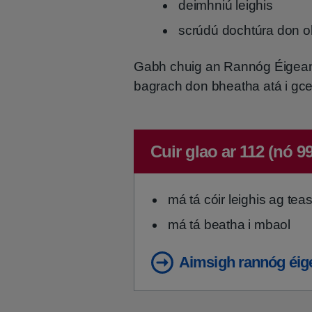
deimhniú leighis
scrúdú dochtúra don o
Gabh chuig an Rannóg Éigeand
bagrach don bheatha atá i gcei
Immediate advice:
Cuir glao ar 112 (nó 9
má tá cóir leighis ag tea
má tá beatha i mbaol
Aimsigh rannóg éig