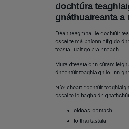
dochtúra teaghla
gnáthuaireanta a 
Déan teagmháil le dochtúir te
oscailte má bhíonn oifig do dh
teastáil uait go práinneach.
Mura dteastaíonn cúram leighi
dhochtúir teaghlaigh le linn gn
Níor cheart dochtúir teaghlai
oscailte le haghaidh gnáthchúra
oideas leantach
torthaí tástála