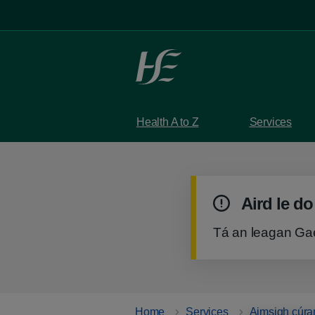
Skip to main content
Health A to Z
Services
Warning
Aird le do
n
Tá an leagan Gaei
Home
Services
Aimsigh cúra