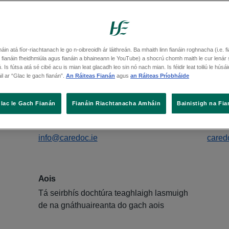
w Ross
náin atá fíor-riachtanach le go n-oibreoidh ár láithreán. Ba mhaith linn fianáin roghnacha (i.e. f
 fianáin fheidhmiúla agus fianáin a bhaineann le YouTube) a shocrú chomh maith le cur lenár 
. Is fútsa atá sé cibé acu is mian leat glacadh leo sin nó nach mian. Is féidir leat toiliú le hús
áil ar “Glac le gach fianán”.
An Ráiteas Fianán
agus
an Ráiteas Príobháide
 New Ross, Wexford, Y34 WY18
eanna Google
lac le Gach Fianán
Fianáin Riachtanacha Amháin
Bainistigh na Fia
Ríomhphost
Láith
info@caredoc.ie
cared
Aois
Tá seirbhís dochtúra teaghlaigh lasmuigh
de na gnáthuaireanta do gach aois