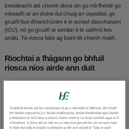
breoiteacht atá chomh dona sin go mb'fhéidir go
mbeadh ar an duine dul chuig an ospidéal, go
gcuirfí faoi dhianchúram é in aonad dianchúraim
(ICU), nó go gcuirfí ar aerálaí é le cabhrú leis
análú. Tá riosca báis ag baint léi chomh maith.
Riochtaí a fhágann go bhfuil
riosca níos airde ann duit
Tá riosca níos airde ag baint le COVID-19 freisin
má tá riochtaí áirithe fadtéarmacha sláinte ort.
Úsáidimid fianáin atá fíor-riachtanach le go n-oibreoidh ár láithreán. Ba mhaith
Grúpaí a bhfuil riosca an-ard ag baint le
linn fianáin roghnacha (i.e. fianáin anailíseacha, fianáin fheidhmiúla agus fianáin
a bhaineann le YouTube) a shocrú chomh maith le cur lenár seirbhís agus le hí
COVID-19 dóibh (an-leochaileach go deo)
a fheabhsú. Is fútsa atá sé cibé acu is mian leat glacadh leo sin nó nach mian.
Is féidir leat toiliú le húsáid na bhfianán go léir ach cliceáil ar “Glac le gach