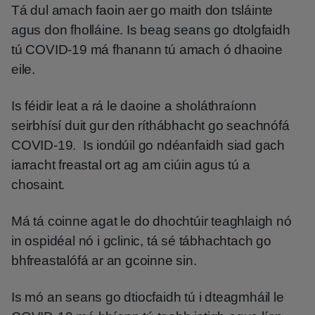
Tá dul amach faoin aer go maith don tsláinte
agus don fholláine. Is beag seans go dtolgfaidh
tú COVID-19 má fhanann tú amach ó dhaoine
eile.
Is féidir leat a rá le daoine a sholáthraíonn
seirbhísí duit gur den ríthábhacht go seachnófá
COVID-19. Is iondúil go ndéanfaidh siad gach
iarracht freastal ort ag am ciúin agus tú a
chosaint.
Má tá coinne agat le do dhochtúir teaghlaigh nó
in ospidéal nó i gclinic, tá sé tábhachtach go
bhfreastalófá ar an gcoinne sin.
Is mó an seans go dtiocfaidh tú i dteagmháil le