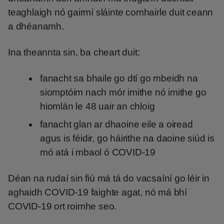
teaghlaigh nó gairmí sláinte comhairle duit ceann
a dhéanamh.
Ina theannta sin, ba cheart duit:
fanacht sa bhaile go dtí go mbeidh na
siomptóim nach mór imithe nó imithe go
hiomlán le 48 uair an chloig
fanacht glan ar dhaoine eile a oiread
agus is féidir, go háirithe na daoine siúd is
mó atá i mbaol ó COVID-19
Déan na rudaí sin fiú má tá do vacsaíní go léir in
aghaidh COVID-19 faighte agat, nó má bhí
COVID-19 ort roimhe seo.