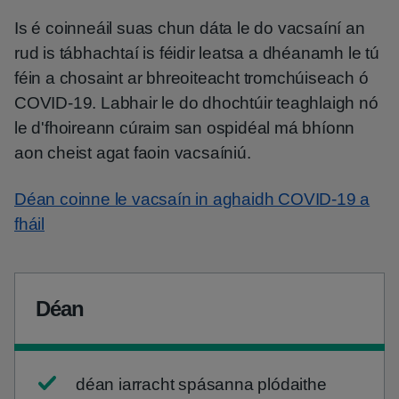
Is é coinneáil suas chun dáta le do vacsaíní an
rud is tábhachtaí is féidir leatsa a dhéanamh le tú
féin a chosaint ar bhreoiteacht tromchúiseach ó
COVID-19. Labhair le do dhochtúir teaghlaigh nó
le d'fhoireann cúraim san ospidéal má bhíonn
aon cheist agat faoin vacsaíniú.
Déan coinne le vacsaín in aghaidh COVID-19 a
fháil
Déan
déan iarracht spásanna plódaithe