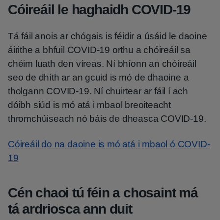
Cóireáil le haghaidh COVID-19
Tá fáil anois ar chógais is féidir a úsáid le daoine
áirithe a bhfuil COVID-19 orthu a chóireáil sa
chéim luath den víreas. Ní bhíonn an chóireáil
seo de dhíth ar an gcuid is mó de dhaoine a
tholgann COVID-19. Ní chuirtear ar fáil í ach
dóibh siúd is mó atá i mbaol breoiteacht
thromchúiseach nó báis de dheasca COVID-19.
Cóireáil do na daoine is mó atá i mbaol ó COVID-
19
Cén chaoi tú féin a chosaint má
tá ardriosca ann duit