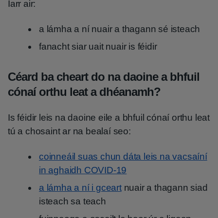
Iarr air:
a lámha a ní nuair a thagann sé isteach
fanacht siar uait nuair is féidir
Céard ba cheart do na daoine a bhfuil
cónaí orthu leat a dhéanamh?
Is féidir leis na daoine eile a bhfuil cónaí orthu leat
tú a chosaint ar na bealaí seo:
coinneáil suas chun dáta leis na vacsaíní
in aghaidh COVID-19
a lámha a ní i gceart
nuair a thagann siad
isteach sa teach