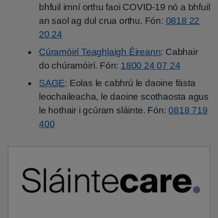
bhfuil imní orthu faoi COVID-19 nó a bhfuil
an saol ag dul crua orthu. Fón:
0818 22
20 24
Cúramóirí Teaghlaigh Éireann
: Cabhair
do chúramóirí. Fón:
1800 24 07 24
SAGE
: Eolas le cabhrú le daoine fásta
leochaileacha, le daoine scothaosta agus
le hothair i gcúram sláinte. Fón:
0818 719
400