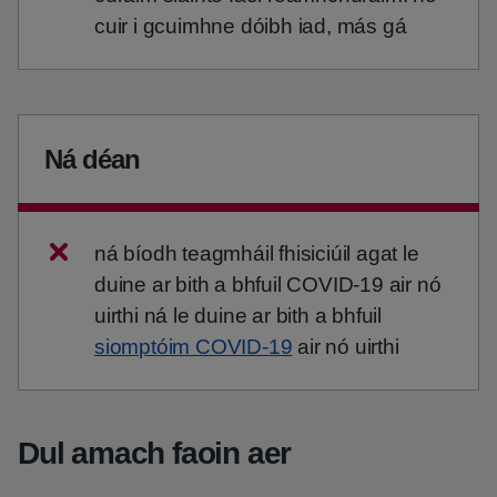
cuir i gcuimhne dóibh iad, más gá
Ná déan
ná bíodh teagmháil fhisiciúil agat le
duine ar bith a bhfuil COVID-19 air nó
uirthi ná le duine ar bith a bhfuil
siomptóim COVID-19
air nó uirthi
Dul amach faoin aer