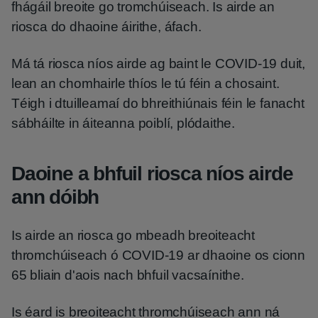
fhágáil breoite go tromchúiseach. Is airde an
riosca do dhaoine áirithe, áfach.
Má tá riosca níos airde ag baint le COVID-19 duit,
lean an chomhairle thíos le tú féin a chosaint.
Téigh i dtuilleamaí do bhreithiúnais féin le fanacht
sábháilte in áiteanna poiblí, plódaithe.
Daoine a bhfuil riosca níos airde
ann dóibh
Is airde an riosca go mbeadh breoiteacht
thromchúiseach ó COVID-19 ar dhaoine os cionn
65 bliain d'aois nach bhfuil vacsaínithe.
Is éard is breoiteacht thromchúiseach ann ná