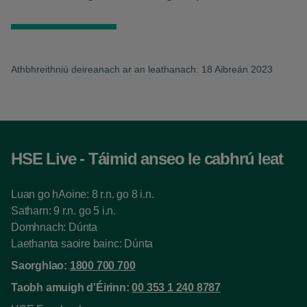
Athbhreithniú deireanach ar an leathanach: 18 Aibreán 2023
HSE Live - Táimid anseo le cabhrú leat
Luan go hAoine: 8 r.n. go 8 i.n.
Satharn: 9 r.n. go 5 i.n.
Domhnach: Dúnta
Laethanta saoire bainc: Dúnta
Saorghlao:
1800 700 700
Taobh amuigh d'Éirinn:
00 353 1 240 8787