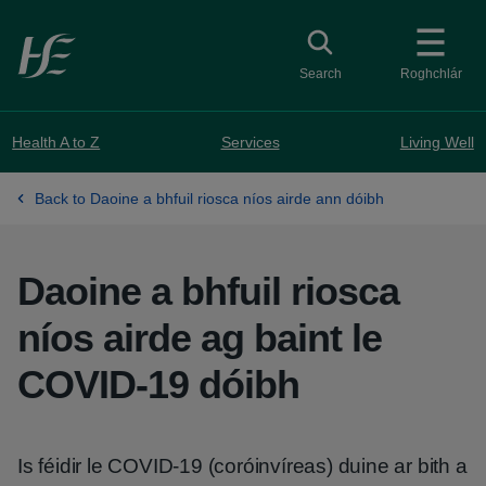
Skip to main content
Toggle search
Search
Roghchlár
Health A to Z
Services
Living Well
Back to Daoine a bhfuil riosca níos airde ann dóibh
Daoine a bhfuil riosca
níos airde ag baint le
COVID-19 dóibh
Is féidir le COVID-19 (coróinvíreas) duine ar bith a