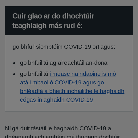
Urgent advice:
Cuir glao ar do dhochtúir
teaghlaigh más rud é:
go bhfuil siomptóim COVID-19 ort agus:
go bhfuil tú ag aireachtáil an-dona
go bhfuil tú
i measc na ndaoine is mó
atá i mbaol ó COVID-19 agus go
bhféadfá a bheith incháilithe le haghaidh
cógas in aghaidh COVID-19
Ní gá duit tástáil le haghaidh COVID-19 a
dhéanamh ach amháin má thugann dochtúir