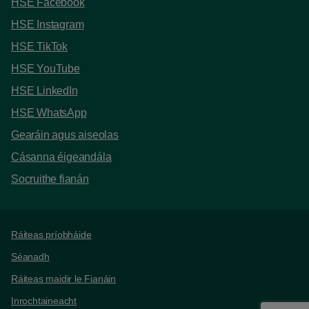
HSE Facebook
HSE Instagram
HSE TikTok
HSE YouTube
HSE LinkedIn
HSE WhatsApp
Gearáin agus aiseolas
Cásanna éigeandála
Socruithe fianán
Support links
Ráiteas príobháide
Séanadh
Ráiteas maidir le Fianáin
Inrochtaineacht