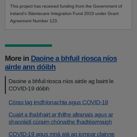
This project has received funding from the Government of
Ireland’s Sláintecare Integration Fund 2019 under Grant
Agreement Number 123.
More in
Daoine a bhfuil riosca níos
airde ann dóibh
Daoine a bhfuil riosca níos airde ag baint le
COVID-19 dóibh
Córas lag imdhíonachta agus COVID-19
Cuairt a thabhairt ar thithe altranais agus ar
shaoráidí cúraim chónaithe fhadtéarmaigh
COVID-19 agus mná atá ag iompar clainne