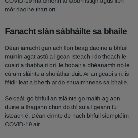
COVID-19 má bhíonn tú taobh istigh agus líon
mór daoine thart ort.
Fanacht slán sábháilte sa bhaile
Déan iarracht gan ach líon beag daoine a bhfuil
muinín agat astú a ligean isteach i do theach le
cuairt a thabhairt ort, le hobair a dhéanamh nó le
cúram sláinte a sholáthar duit. Ar an gcaoi sin, is
féidir leat a bheith ar do shuaimhneas sa bhaile.
Seiceáil go bhfuil an tsláinte go maith ag aon
duine a thagann chun do thí sula ligeann tú
isteach é. Déan cinnte de nach bhfuil siomptóim
COVID-19 air.