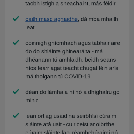
taobh istigh a sheachaint, más féidir
caith masc aghaidhe
, dá mba mhaith
leat
coinnigh gníomhach agus tabhair aire
do do shláinte ghinearálta - má
dhéanann tú amhlaidh, beidh seans
níos fearr agat teacht chugat féin arís
má tholgann tú COVID-19
déan do lámha a ní nó a dhíghalrú go
minic
lean ort ag úsáid na seirbhísí cúraim
sláinte atá uait - cuir ceist ar oibrithe
cúraim sláinte faoi réamhchúraimí nó