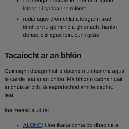
fuinneoga a oscailt le haer úr a ligean
isteach i spásanna roinnte
rudaí agus dromchlaí a leagann siad
lámh orthu go minic a ghlanadh, hanlaí
dorais, citil agus fóin, cuir i gcás
Tacaíocht ar an bhfón
Coinnigh i dteagmháil le daoine muinteartha agus
le cairde leat ar an bhfón. Má bhíonn cabhair uait
ar chúis ar bith, tá eagraíochtaí ann le cabhrú
leat.
Ina measc siúd tá:
ALONE
: Líne thacaíochta do dhaoine a