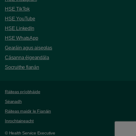
HSE TikTok
HSE YouTube
HSE LinkedIn
HSE WhatsApp
Gearáin agus aiseolas
Cásanna éigeandála
Socruithe fianán
Support links
Ráiteas príobháide
Séanadh
Ráiteas maidir le Fianáin
Inrochtaineacht
© Health Service Executive