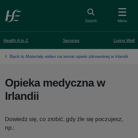
Skip to main content
Toggle search
Search
Menu
Health A to Z
Services
Living Well
Back to Materiały wideo na temat opieki zdrowotnej w Irlandii
Opieka medyczna w
Irlandii
Dowiedz się, co zrobić, gdy źle się poczujesz,
np.: