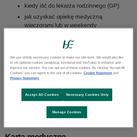
kiedy iść do lekarza rodzinnego (GP)
jak uzyskać opiekę medyczną
wieczorami lub w weekendy
co robić w nagłych wypadkach
Jak uzyskać dostęp do opieki medycznej w Irlandii?/ Information on how to access medical care in Ireland in Polish language
We use strictly necessary cookies to make our site work. We would also like
to set optional cookies (analytical, functional and YouTube) to enhance and
Jak uzyskać dostęp do opieki zdrowotnej w Irlandii? Informacje w języku polskim
improve our service. You can opt-out of these cookies. By clicking “Accept All
Cookies” you can agree to the use of all cookies.
Cookie Statement
and
Privacy Statement
Accept All Cookies
Necessary Cookies Only
Play
Manage Cookies
Video
Karta medyczna