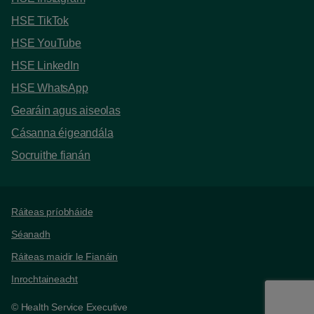
HSE TikTok
HSE YouTube
HSE LinkedIn
HSE WhatsApp
Gearáin agus aiseolas
Cásanna éigeandála
Socruithe fianán
Support links
Ráiteas príobháide
Séanadh
Ráiteas maidir le Fianáin
Inrochtaineacht
© Health Service Executive